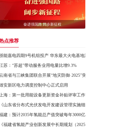
奋进强国路 阔步新征程
热点推荐
浙能嘉电四期9号机组投产 华东最大火电基地添重器
江苏：“苏超”带动服务业用电量比增9.3%
云南省与三峡集团联合开展“地灾防御·2025”突发地质灾害应急演练
雄安新区电力调度控制中心正式启用
上海：第一批用能设备更新资金补贴评审工作已启动
《山东省分布式光伏发电开发建设管理实施细则》印发
福建：预计2035年氢能总产值突破每年3000亿元
《福建省氢能产业创新发展中长期规划（2025—2035年）》印发