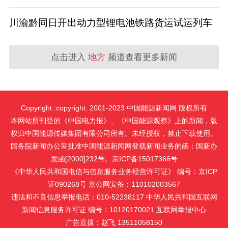
川渝黔同日开出动力型锂电池铁路货运试运列车
点击进入
地方
频道查看更多新闻
Copyright :copyright: 2001-2023 中国能源新闻网 版权所有
本网站所刊登的《中国电力报》、《中国能源观察》上的新闻，版
权归中国能源传媒集团有限公司所有。未经授权，禁止下载使用。
国务院新闻办公室批准中国能源新闻网登载新闻业务的函：国新办
发函[2000]232号。京ICP备15017366号
《中华人民共和国电信与信息服务业务经营许可证》 编号：京ICP
证090268号 京公网安备：110102003567
违法和不良信息举报电话：010-52238117 中华人民共和国互联网
新闻信息服务许可证 编号：10120170021
互联网举报中心
广告直拨：赵飞 13511058150