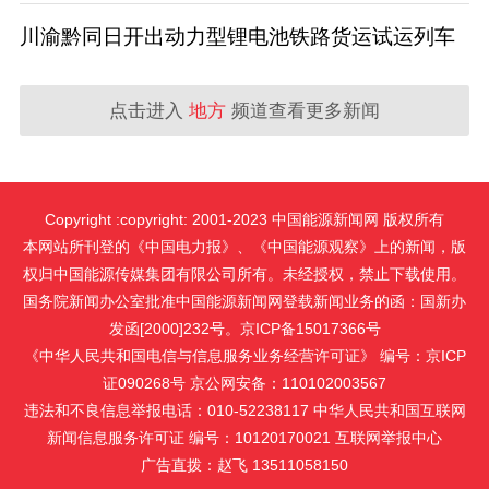
川渝黔同日开出动力型锂电池铁路货运试运列车
点击进入
地方
频道查看更多新闻
Copyright :copyright: 2001-2023 中国能源新闻网 版权所有
本网站所刊登的《中国电力报》、《中国能源观察》上的新闻，版
权归中国能源传媒集团有限公司所有。未经授权，禁止下载使用。
国务院新闻办公室批准中国能源新闻网登载新闻业务的函：国新办
发函[2000]232号。京ICP备15017366号
《中华人民共和国电信与信息服务业务经营许可证》 编号：京ICP
证090268号 京公网安备：110102003567
违法和不良信息举报电话：010-52238117 中华人民共和国互联网
新闻信息服务许可证 编号：10120170021
互联网举报中心
广告直拨：赵飞 13511058150