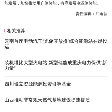
能发展，加快推动用户侧储能，有序发展电源侧储能。
责任编辑：江蓬新
相关推荐
云南首座电动汽车“光储充放换”综合能源站在昆投
运
装机堪比大型火电站 新型储能成重庆电力保供“新
力量”
四川设立资源能源投资引导基金
山西推动非常规天然气基地建设提速提质