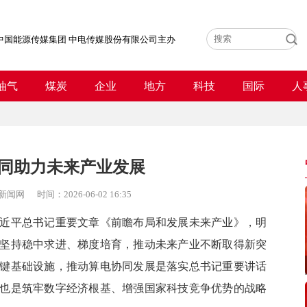
中国能源传媒集团 中电传媒股份有限公司主办
油气
煤炭
企业
地方
科技
国际
人
同助力未来产业发展
新闻网
时间：
2026-06-02 16:35
近平总书记重要文章《前瞻布局和发展未来产业》，明
坚持稳中求进、梯度培育，推动未来产业不断取得新突
键基础设施，推动算电协同发展是落实总书记重要讲话
也是筑牢数字经济根基、增强国家科技竞争优势的战略