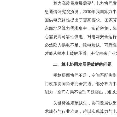
算力高质量发展需要与电力协同发展
息通信研究院预测，2030年我国算力中
国供电充裕性提出了更高要求。国家算
东部地区算力需求集中、负荷密集，绿
心需要高可靠性供电，对电网安全运行
必然陷入供电不足、绿电短缺、可靠性
才能从根本上破解矛盾、夯实未来产业
二、算电协同发展需破解的问题
规划层面协同不足，空间匹配失衡。
门政策协同尚未完全贯通。部分算力中
能力，空间布局不合理问题突出，难以
关键标准规范缺失，协同发展缺乏统
术规范与行业准则，难以实现算力与电