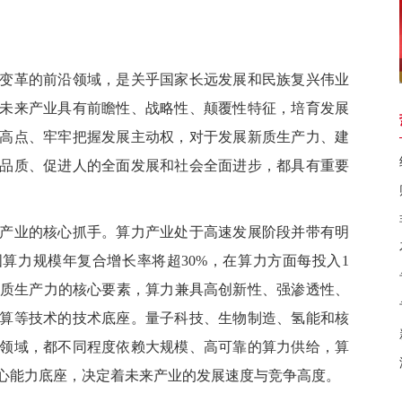
革的前沿领域，是关乎国家长远发展和民族复兴伟业
未来产业具有前瞻性、战略性、颠覆性特征，培育发展
高点、牢牢把握发展主动权，对于发展新质生产力、建
品质、促进人的全面发展和社会全面进步，都具有重要
业的核心抓手。算力产业处于高速发展阶段并带有明
国算力规模年复合增长率将超30%，在算力方面每投入1
为新质生产力的核心要素，算力兼具高创新性、强渗透性、
算等技术的技术底座。量子科技、生物制造、氢能和核
领域，都不同程度依赖大规模、高可靠的算力供给，算
心能力底座，决定着未来产业的发展速度与竞争高度。