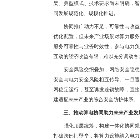
架、典型模式、技术要求尚未明确，智
同发展规范化、规模化推进。
协同推广动力不足，可靠性与收益存
优化配置，但未来产业场景对算力服务
服务可靠性与业务时效性，参与电力负
互动的经济收益有限，难以充分调动各
安全风险交织叠加，网络安全隐患凸
安全与电力安全风险相互传导。一旦遭
网稳定运行，甚至诱发连锁故障，直接
建适配未来产业的综合安全防护体系。
三、推动算电协同助力未来产业发
强化顶层统筹，构建一体化协同规划
打破跨部门壁垒，将算力设施纳入电力