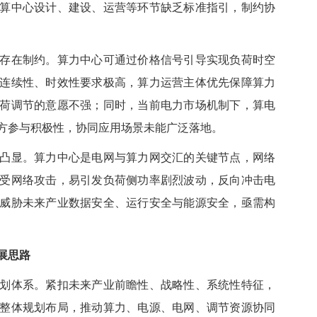
算中心设计、建设、运营等环节缺乏标准指引，制约协
在制约。算力中心可通过价格信号引导实现负荷时空
连续性、时效性要求极高，算力运营主体优先保障算力
荷调节的意愿不强；同时，当前电力市场机制下，算电
方参与积极性，协同应用场景未能广泛落地。
显。算力中心是电网与算力网交汇的关键节点，网络
受网络攻击，易引发负荷侧功率剧烈波动，反向冲击电
威胁未来产业数据安全、运行安全与能源安全，亟需构
展思路
体系。紧扣未来产业前瞻性、战略性、系统性特征，
整体规划布局，推动算力、电源、电网、调节资源协同