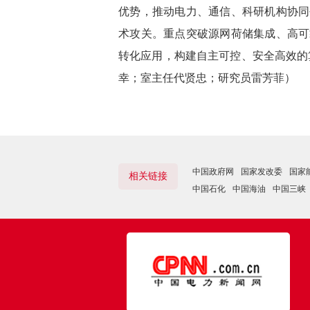
优势，推动电力、通信、科研机构协同
术攻关。重点突破源网荷储集成、高可
转化应用，构建自主可控、安全高效的
幸；
室主任代贤忠；
研究员雷芳菲
）
中国政府网
国家发改委
国家
相关链接
中国石化
中国海油
中国三峡