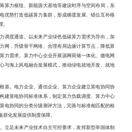
筹算力枢纽、新能源大基地等建设时序与空间布局，东
电优势打造低碳算力集群，形成梯度发展、错位互补格
撑。
调度通道。以未来产业绿色低碳算力需求为导向，加
力网，升级骨干网络、合理布局边缘计算节点，降低算
算力需求。算力中心企业开展源网荷储一体化、微电网
心与海上风电融合发展模式，推动绿电就地开发、就地
基。电力企业、通信企业、算力企业建立算电协同协
构建算电协同标准体系，制定算力负载调度、算力中心
算电协同的分类分级测评方法，完善与标准相匹配的检
集群化发展提供制度保障。
立足未来产业技术自主可控要求，发挥新型举国体制