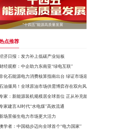
“十四五”能源高质量发展
热点推荐
经济日报：发力补上低碳产业短板
财经观察：中企助力东南亚“绿电互联”
非化石能源电力消费核算指南出台 绿证市场迎利好
石油僵局！全球原油市场供需博弈存在双向风险
专家：新能源装机规模居全球首位 正从补充能源迈向主体能源
专家建言AI时代“水电煤”高效流通
新场景催生电力市场更大活力
澳学者：中国稳步迈向全球首个“电力国家”