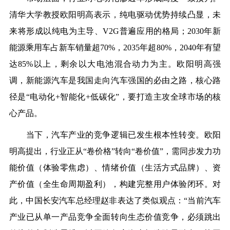
清华大学教授欧阳明高表示，纯电驱动优势持续凸显，未
来将形成以纯电为主导、V2G普遍应用的格局；2030年新
能源乘用车占新车销量超70%，2035年超80%，2040年有望
达85%以上，剩余以大电池混合动力为主。欧阳明高强
调，新能源汽车是我国走向汽车强国的必由之路，核心路
径是“电动化+智能化+低碳化”，要打造主攻全球市场的核
心产品。
当下，汽车产业的竞争逻辑已发生根本性转变。欧阳
明高提出，行业正从“卷价格”转向“卷价值”，需同步发力功
能价值（体验零焦虑）、情绪价值（生活方式品牌）、资
产价值（全生命周期盈利），构建完整用户体验闭环。对
此，中国长安汽车总经理赵非表达了类似观点：“当前汽车
产业已从单一产品竞争全面转向生态价值竞争，必须跳出