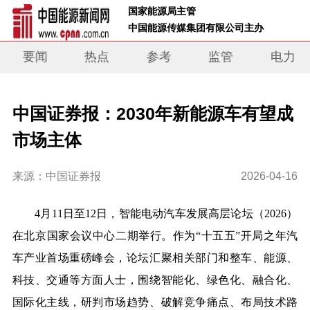
 国家能源局主管 
 中国能源传媒集团有限公司主办     
要闻
热点
参考
监管
电力
中国证券报：2030年新能源车有望成
市场主体
来源：中国证券报
2026-04-16
4月11日至12日，智能电动汽车发展高层论坛（2026）
在北京国家会议中心二期举行。作为“十五五”开局之年汽
车产业首场重磅峰会，论坛汇聚相关部门和整车、能源、
科技、交通等方面人士，围绕智能化、绿色化、融合化、
国际化主线，研判市场趋势、破解竞争痛点、布局技术路