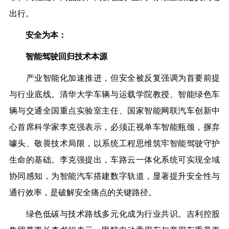
出行。
安全为本：
智能驾驶回归技术本源
产业智能化加速推进，但安全被反复强调为首要前提
与行业底线。清华大学车辆与运载学院教授、智能绿色车
辆与交通全国重点实验室主任、国家智能网联汽车创新中
心首席科学家李克强表示，必须正视单车智能瓶颈，摒弃
噱头、敬畏技术局限，以系统工程思维筑牢智能驾驶守护
生命的基础。李克强提出，车路云一体化系统可实现全域
协同感知，为智能汽车搭建数字轨道，显著提升安全性与
通行效率，是破解安全痛点的关键路径。
绿色低碳与技术路线多元化成为行业共识。吉利控股