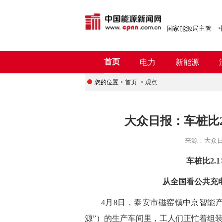
国家能源局主管
首页
电力
新能源
您的位置 >
首页
->
观点
大众日报：车桩比2
来源：
大众
车桩比2.
从全国看公共充
4月8日，泰安市磁窑镇中京智能产
源”）的生产车间里，工人们正忙着组