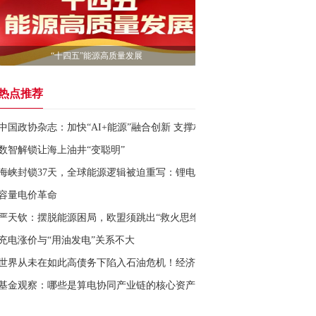
“十四五”能源高质量发展
热点推荐
中国政协杂志：加快“AI+能源”融合创新 支撑构建新型能源体系
数智解锁让海上油井“变聪明”
海峡封锁37天，全球能源逻辑被迫重写：锂电暴涨49%背后，新能源踹开
容量电价革命
严天钦：摆脱能源困局，欧盟须跳出“救火思维”
充电涨价与“用油发电”关系不大
世界从未在如此高债务下陷入石油危机！经济学家：美国尤其脆弱
基金观察：哪些是算电协同产业链的核心资产？