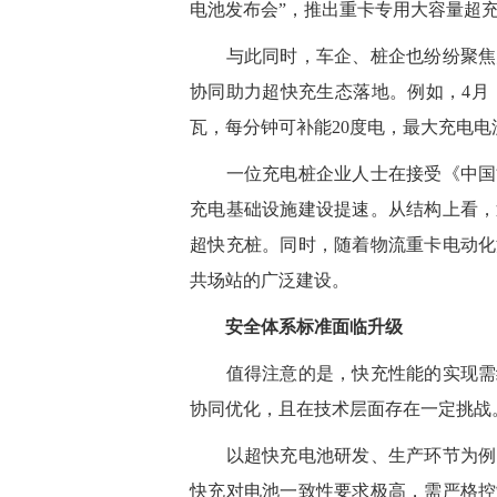
电池发布会”，推出重卡专用大容量超
与此同时，车企、桩企也纷纷聚焦大
协同助力超快充生态落地。例如，4月
瓦，每分钟可补能20度电，最大充电电流
一位充电桩企业人士在接受《中国能
充电基础设施建设提速。从结构上看，
超快充桩。同时，随着物流重卡电动化
共场站的广泛建设。
安全体系标准面临升级
值得注意的是，快充性能的实现需统
协同优化，且在技术层面存在一定挑战
以超快充电池研发、生产环节为例，
快充对电池一致性要求极高，需严格控