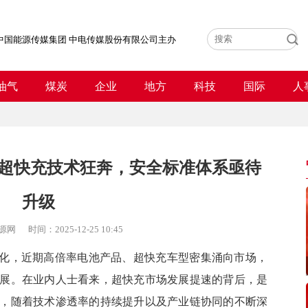
中国能源传媒集团 中电传媒股份有限公司主办
油气
煤炭
企业
地方
科技
国际
人
？超快充技术狂奔，安全标准体系亟待
升级
源网
时间：
2025-12-25 10:45
化，近期高倍率电池产品、超快充车型密集涌向市场，
展。在业内人士看来，超快充市场发展提速的背后，是
，随着技术渗透率的持续提升以及产业链协同的不断深