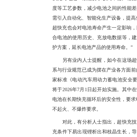
度等工艺参数，减少电池之间的性能差
需引入自动化、智能化生产设备，提高
超快充也会对电池寿命产生一定影响，
合电池的使用历史、充放电数据等，建
护方案，延长电池产品的使用寿命。”
另有业内人士提醒，如今在这场超快
系与行业规范已成为摆在产业各方面前
家标准《电动汽车用动力蓄电池安全要求》
将于2026年7月1日起开始实施。其
电池在长期快充循环后的安全性，要求
不起火、不爆炸要求。
对此，有分析人士指出，超快充技术
充条件下易出现锂析出和枝晶生长，导