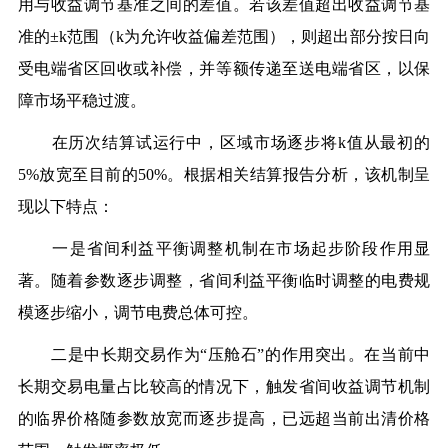
用与收益调节基准之间的差值。若该差值超出收益调节基
准的±k范围（k为允许收益偏差范围），则超出部分按日向
受电端省区回收或补偿，并等额传递至送电端省区，以保
障市场平稳过渡。
在历次结算试运行中，区域市场逐步将k值从最初的
5%放宽至目前的50%。根据相关结算报告分析，该机制呈
现以下特点：
一是省间利益平衡调整机制在市场起步阶段作用显
著。随着参数逐步调整，省间利益平衡临时调整的电费规
模逐步缩小，调节电费总体可控。
二是中长期交易作为“压舱石”的作用突出。在当前中
长期交易电量占比较高的情况下，触发省间收益调节机制
的临界价格随参数放宽而逐步提高，已远超当前出清价格