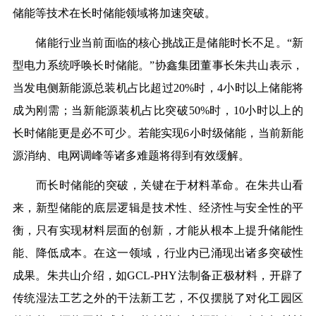
储能等技术在长时储能领域将加速突破。
储能行业当前面临的核心挑战正是储能时长不足。“新
型电力系统呼唤长时储能。”协鑫集团董事长朱共山表示，
当发电侧新能源总装机占比超过20%时，4小时以上储能将
成为刚需；当新能源装机占比突破50%时，10小时以上的
长时储能更是必不可少。若能实现6小时级储能，当前新能
源消纳、电网调峰等诸多难题将得到有效缓解。
而长时储能的突破，关键在于材料革命。在朱共山看
来，新型储能的底层逻辑是技术性、经济性与安全性的平
衡，只有实现材料层面的创新，才能从根本上提升储能性
能、降低成本。在这一领域，行业内已涌现出诸多突破性
成果。朱共山介绍，如GCL-PHY法制备正极材料，开辟了
传统湿法工艺之外的干法新工艺，不仅摆脱了对化工园区