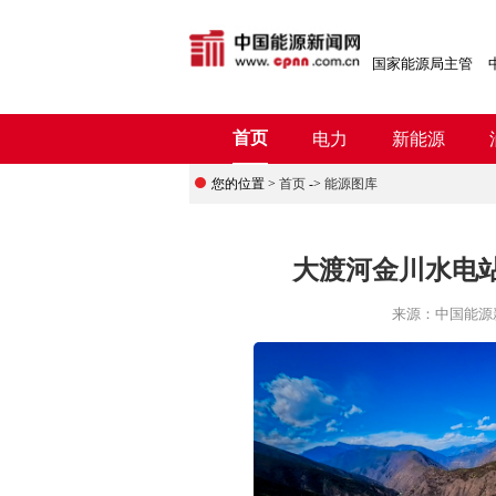
国家能源局主管
首页
电力
新能源
您的位置 >
首页
->
能源图库
大渡河金川水电
来源：
中国能源