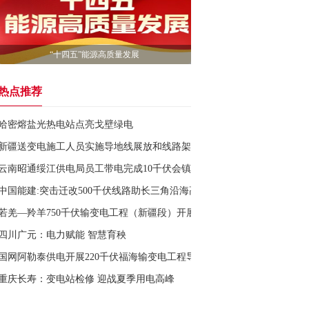
“十四五”能源高质量发展
热点推荐
哈密熔盐光热电站点亮戈壁绿电
新疆送变电施工人员实施导地线展放和线路架设作业
云南昭通绥江供电局员工带电完成10千伏会镇线上部分公变台区断路器及
中国能建:突击迁改500千伏线路助长三角沿海高速竣工顺利通车
若羌—羚羊750千伏输变电工程（新疆段）开展首基铁塔组立
四川广元：电力赋能 智慧育秧
国网阿勒泰供电开展220千伏福海输变电工程导线牵引作业
重庆长寿：变电站检修 迎战夏季用电高峰