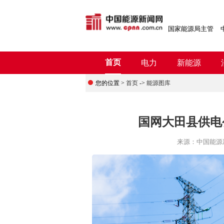
国家能源局主管
首页
电力
新能源
您的位置 >
首页
->
能源图库
国网大田县供电
来源：
中国能源