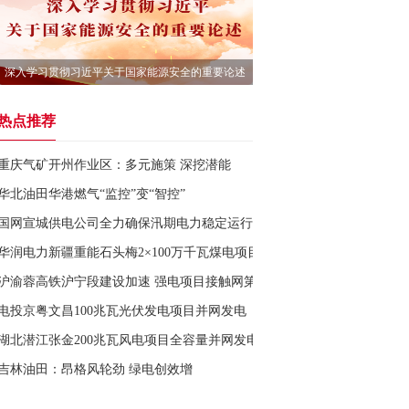
深入学习贯彻习近平关于国家能源安全的重要论述
热点推荐
重庆气矿开州作业区：多元施策 深挖潜能
华北油田华港燃气“监控”变“智控”
国网宣城供电公司全力确保汛期电力稳定运行
华润电力新疆重能石头梅2×100万千瓦煤电项目1号机组并网一次成功
沪渝蓉高铁沪宁段建设加速 强电项目接触网第一杆成功组立
电投京粤文昌100兆瓦光伏发电项目并网发电
湖北潜江张金200兆瓦风电项目全容量并网发电
吉林油田：昂格风轮劲 绿电创效增