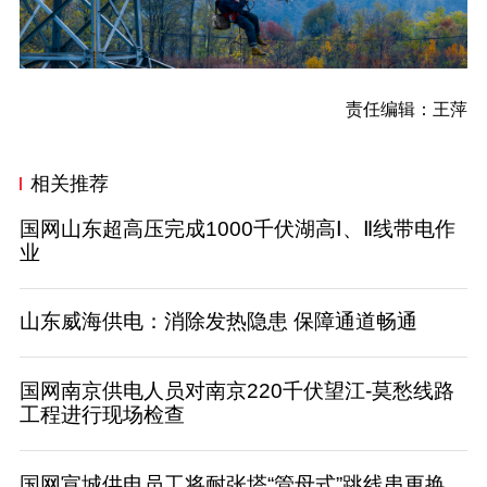
责任编辑：王萍
相关推荐
国网山东超高压完成1000千伏湖高Ⅰ、Ⅱ线带电作
业
山东威海供电：消除发热隐患 保障通道畅通
国网南京供电人员对南京220千伏望江-莫愁线路
工程进行现场检查
国网宣城供电员工将耐张塔“管母式”跳线串更换