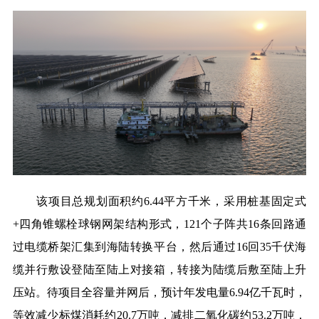
该项目总规划面积约6.44平方千米，采用桩基固定式
+四角锥
螺栓球
钢网架结构形式，121个子阵共16条回路通
过电缆桥架汇集到海陆转换平台，然后通过16回35千伏海
缆并行敷设登陆至陆上对接箱，转接为陆缆后敷至陆上升
压站。待项目全容量并网后，预计年发电量6.94亿千瓦时，
等效减少标煤消耗约20.7万吨，减排二氧化碳约53.2万吨，