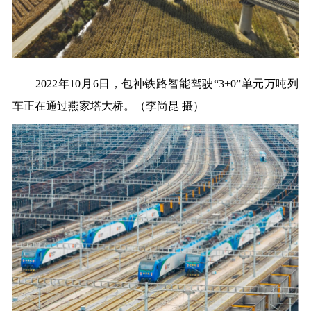
2022年10月6日，包神铁路智能驾驶“3+0”单元万吨列
车正在通过燕家塔大桥。（李尚昆 摄）