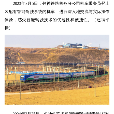
2023年8月5日，包神铁路机务分公司机车乘务员登上
装配有智能驾驶系统的机车，进行深入地交流与实际操作
体验，感受智能驾驶技术的优越性和便捷性。（赵福平
摄）
2024年2月25日，包神铁路搭载智能驾驶“国能号”12轴