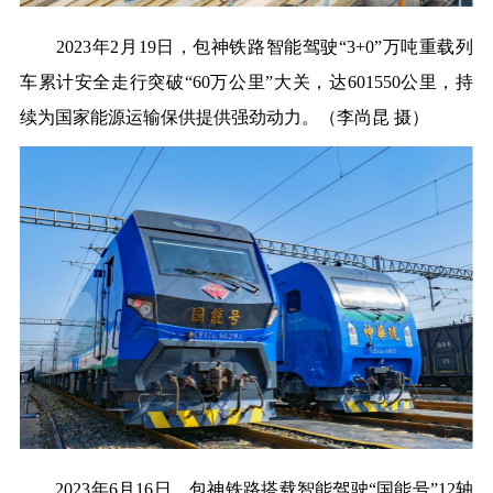
2023年2月19日，包神铁路智能驾驶“3+0”万吨重载列
车累计安全走行突破“60万公里”大关，达601550公里，持
续为国家能源运输保供提供强劲动力。（李尚昆 摄）
2023年6月16日，包神铁路搭载智能驾驶“国能号”12轴