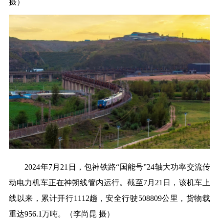
摄）
2024年7月21日，包神铁路“国能号”24轴大功率交流传
动电力机车正在神朔线管内运行。截至7月21日，该机车上
线以来，累计开行1112趟，安全行驶508809公里，货物载
重达956.1万吨。（李尚昆 摄）