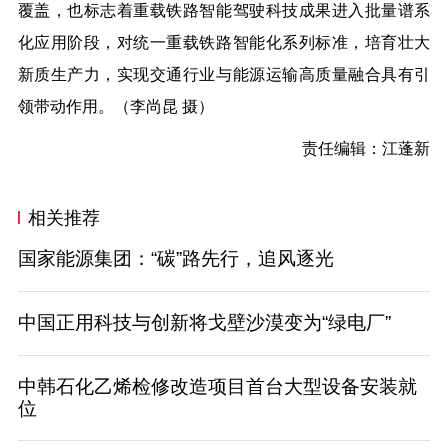
覆盖，也标志着重载铁路智能驾驶科技成果进入批量谱系
化应用阶段，对统一重载铁路智能化系列标准，培育壮大
新质生产力，实现交通行业与能源运输高质量融合具有引
领带动作用。（李尚昆 摄）
责任编辑：江蓬新
相关推荐
国家能源集团：“碳”路先行，追风逐光
中国正用科技与创新将戈壁沙漠变为“绿电厂”
中韩石化乙烯检修改造项目首台大型设备安装就
位