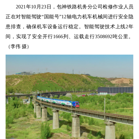
2021年10月23日，包神铁路机务分公司检修作业人员
正在对智能驾驶“国能号”12轴电力机车机械间进行安全隐
患排查，确保机车设备运行稳定。智能驾驶技术上线2年
间，实现了安全开行1666列、运载走行3508692吨公里。
（李伟 摄）