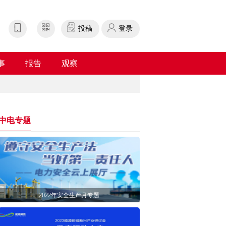
投稿
登录
事
报告
观察
中电专题
2022年安全生产月专题