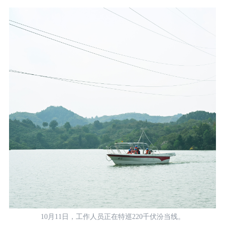
10月11日，工作人员正在特巡220千伏汾当线。