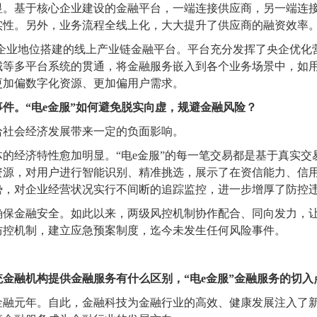
。基于核心企业建设的金融平台，一端连接供应商，另一端连接
实性。另外，业务流程全线上化，大大提升了供应商的融资效率
企业地位搭建的线上产业链金融平台。平台充分发挥了央企优化
城等多平台系统的贯通，将金融服务嵌入到各个业务场景中，如
更加偏数字化资源、更加偏用户需求。
件。“电e金服”如何避免脱实向虚，规避金融风险？
给社会经济发展带来一定的负面影响。
的经济特性愈加明显。“电e金服”的每一笔交易都是基于真实
资源，对用户进行智能识别、精准挑选，展示了在资信能力、信
势，对企业经营状况实行不间断的追踪监控，进一步增厚了防控
保金融安全。如此以来，两级风控机制协作配合、同向发力，让
防控机制，建立应急预案制度，迄今未发生任何风险事件。
金融机构提供金融服务有什么区别，“电e金服”金融服务的切入
网金融元年。自此，金融科技为金融行业的高效、健康发展注入了