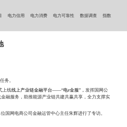
目
电力信用
电力消费
电力可靠性
数据调查
指数
地
”任务。
式上线
线上产业链金融平台——“电e金服”，
发挥国
网
公
化金融服务，助推能源产业链共建共赢共享，全力支撑实
单位
国网电商公司金融运管中心主任朱辉进行了专访。