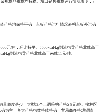
元/吨，其余规格品价格均持稳。坑口销售价格运行情况表明，产
余热值价格均保持平稳，车板价格运行情况表明车板外运稳
6元/吨，环比持平。5500kcal/kg到港指导价格北线高于
kcal/kg到港指导价格北线高于南线11元/吨。
额度甚少，大型煤企上调采购价格5-8元/吨。榆林区
以稳为主，各大价格指数持续持稳，贸易商多持观望情