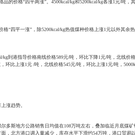
“四平两涨”。4500kcal/kg和5200kcal/kg各涨1
四平一涨”，除5200kcal/kg热值煤种价格上涨1元以外其
kg到港指导价格南线价格589元/吨，环比下降1元/吨，北线价格60
元/吨，环比上涨1元 /吨，北线价格545元/吨，环比上涨1元/吨，5000
上涨趋势。
斯地方公路销售日均值在108万吨左右，叠加临近月底煤矿销量
面，北方港口调入量减少，库存水平下滑约54万吨，港口贸易