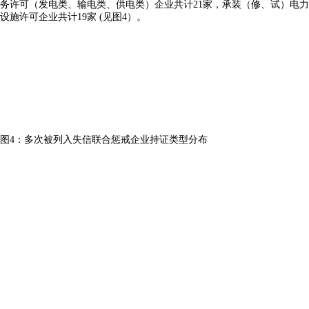
务许可（发电类、输电类、供电类）企业共计21家，承装（修、试）电力
设施许可企业共计19家 (见图4）。
图4：多次被列入失信联合惩戒企业持证类型分布