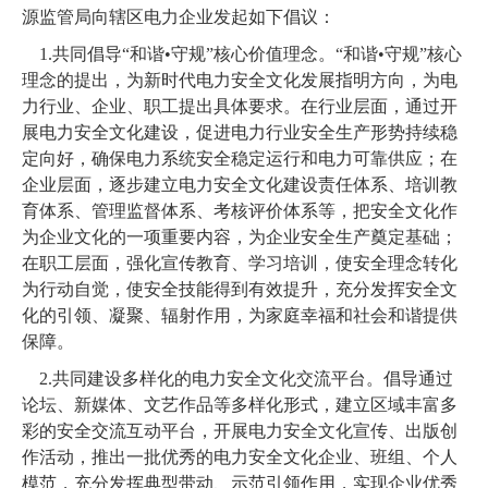
源监管局向辖区电力企业发起如下
倡议：
1.共同倡导“和谐•守规”核心价值理念。
“和谐
•
守规”核心
理念的提出
，
为新时代电力安全文化发展指明方向，为电
力行业、企业、职工提出具体要求。
在
行业层面，通过开
展电力安全文化建设，促进电力行业安全生产形势持续稳
定向好，确保电力系统安全稳定运行和电力可靠供应；在
企业层面
，
逐步建立电力安全文化建设责任体系、培训教
育体系、管理监督体系、考核评价体系等，把安全文化作
为企业文化的一项重要内容，为企业安全生产奠定基础；
在
职工层面
，强化
宣传教育、学习培训，使安全理念转化
为行动自觉，使安全技能得到有效提升，充分发挥安全文
化的引领、凝聚、辐射作用，为家庭幸福和社会和谐提供
保障。
2.共同建设多样化的电力安全文化交流平台。
倡导通过
论坛、新媒体、文艺作品等多样化形式，建立区域丰富多
彩的安全交流互动平台，开展电力安全文化宣传、出版创
作活动，推出一批优秀的电力安全文化企业、班组、个人
模范，充分发挥典型带动、示范引领作用，实现企业优秀